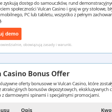
e zyskują dostęp do samouczków, rund demonstracyjnyc
yciem społeczności Vulcan Casino i graj w gry stołowe, 
 mobilnego, PC lub tabletu, wszystko z pełnym zachowan
ą.
uj demo
powiedzialnie, obowiązują zasady i warunki.
 Casino Bonus Offer
kluzywne oferty bonusowe w Vulcan Casino, które zostały
 z atrakcyjnych bonusów depozytowych, ekskluzywnych c
 z darmowymi spinami i specjalnymi promocjami.
nusu
Opis
Kwo