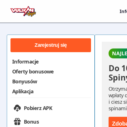
Inf
Zarejestruj się
NAJLE
Informacje
Do 
Oferty bonusowe
Spin
Bonyusów
Otrzyma
Aplikacja
wpłaty 
i ciesz
Pobierz APK
spinami
Bonus
Zdob