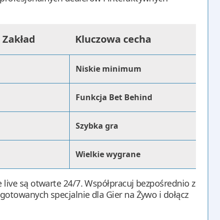
 Zakład
Kluczowa cecha
Niskie minimum
Funkcja Bet Behind
Szybka gra
Wielkie wygrane
 live są otwarte 24/7. Współpracuj bezpośrednio z
gotowanych specjalnie dla Gier na Żywo i dołącz