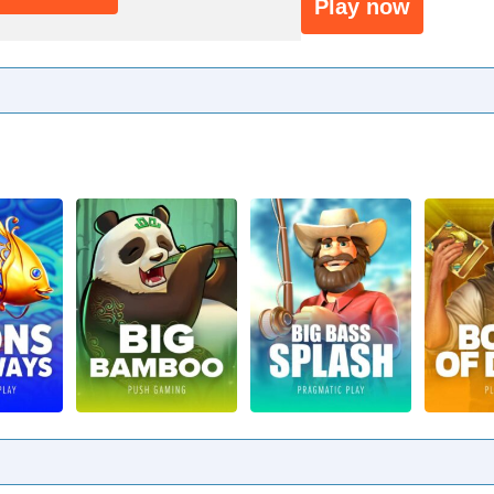
Play now