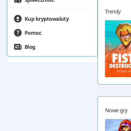
Trendy
Kup kryptowaluty
Pomoc
Blog
Nowe gry