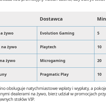
Dostawca
Min
na żywo
Evolution Gaming
5
k na żywo
Playtech
10
 na żywo
Microgaming
20
tuny
Pragmatic Play
10
ino obsługuje natychmiastowe wpłaty i wypłaty, a pokoje
lnymi dealerami na żywo, bierz udział w promocjach przy
ywnych stołów VIP.