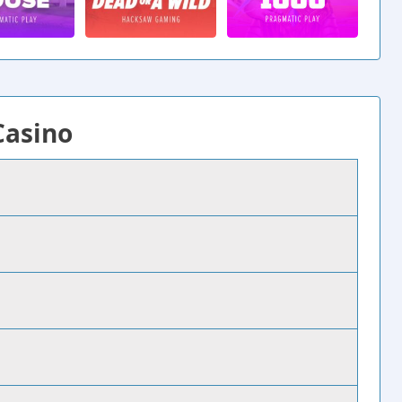
Casino