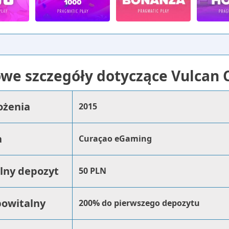
we szczegóły dotyczące Vulcan 
ożenia
2015
a
Curaçao eGaming
lny depozyt
50 PLN
powitalny
200% do pierwszego depozytu